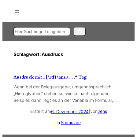
Zum
Inhalt
springen
Suchen
Schlagwort:
Ausdruck
Ausdruck mit „{\rtf1\ansi\….“ Tag
Wenn bei der Belegausgabe, umgangssprachlich
„Hieroglyphen“ stehen so, wie im nachfolgenden
Beispiel: dann liegt es an der Variable im Formular,…
Erstellt am
|
von
Jens
6. Dezember 2024
in
Formulare