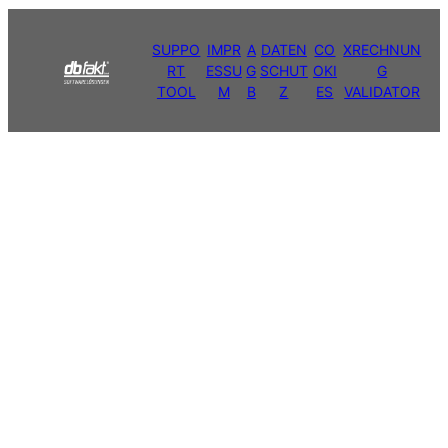
SUPPO
IMPR
A
DATEN
CO
XRECHNUN
RT
ESSU
G
SCHUT
OKI
G
TOOL
M
B
Z
ES
VALIDATOR