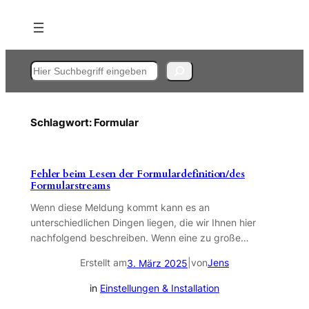
Zum
Inhalt
springen
Suchen
Schlagwort:
Formular
Fehler beim Lesen der Formulardefinition/des
Formularstreams
Wenn diese Meldung kommt kann es an
unterschiedlichen Dingen liegen, die wir Ihnen hier
nachfolgend beschreiben. Wenn eine zu große…
Erstellt am
|
von
Jens
3. März 2025
in
Einstellungen & Installation