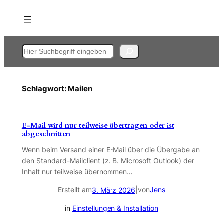
Zum
Inhalt
springen
Suchen
Schlagwort:
Mailen
E-Mail wird nur teilweise übertragen oder ist
abgeschnitten
Wenn beim Versand einer E-Mail über die Übergabe an
den Standard-Mailclient (z. B. Microsoft Outlook) der
Inhalt nur teilweise übernommen…
Erstellt am
|
von
Jens
3. März 2026
in
Einstellungen & Installation