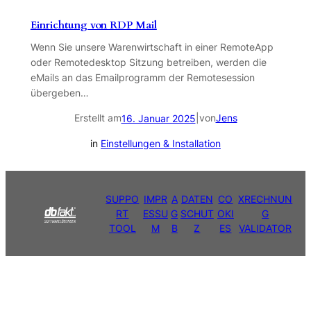
Einrichtung von RDP Mail
Wenn Sie unsere Warenwirtschaft in einer RemoteApp
oder Remotedesktop Sitzung betreiben, werden die
eMails an das Emailprogramm der Remotesession
übergeben…
Erstellt am
|
von
Jens
16. Januar 2025
in
Einstellungen & Installation
SUPPO
IMPR
A
DATEN
CO
XRECHNUN
RT
ESSU
G
SCHUT
OKI
G
TOOL
M
B
Z
ES
VALIDATOR