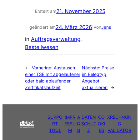
21. November 2025
Erstellt am
24. März 2026
geändert am
|
von
Jens
in
Auftragsverwaltung
, 
Bestellwesen
←
Vorherige:
Austausch
Nächste:
Preise
einer TSE mit abgelaufener
im Belegtyp
oder bald ablaufender
Angebot
Zertifikatslaufzeit
aktualisieren
→
SUPPO
IMPR
A
DATEN
CO
XRECHNUN
RT
ESSU
G
SCHUT
OKI
G
TOOL
M
B
Z
ES
VALIDATOR