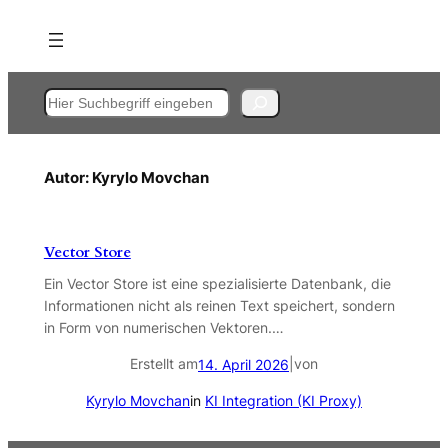
Zum
Inhalt
springen
Suchen
Autor:
Kyrylo Movchan
Vector Store
Ein Vector Store ist eine spezialisierte Datenbank, die
Informationen nicht als reinen Text speichert, sondern
in Form von numerischen Vektoren.…
Erstellt am
|
von
14. April 2026
Kyrylo Movchan
in
KI Integration (KI Proxy)