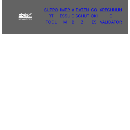
SUPPO
IMPR
A
DATEN
CO
XRECHNUN
RT
ESSU
G
SCHUT
OKI
G
TOOL
M
B
Z
ES
VALIDATOR