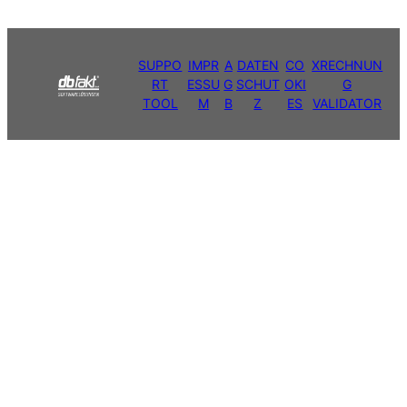
SUPPO
IMPR
A
DATEN
CO
XRECHNUN
RT
ESSU
G
SCHUT
OKI
G
TOOL
M
B
Z
ES
VALIDATOR