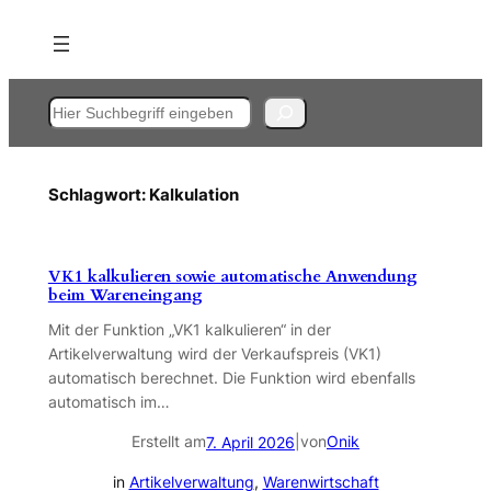
Zum
Inhalt
springen
Suchen
Schlagwort:
Kalkulation
VK1 kalkulieren sowie automatische Anwendung
beim Wareneingang
Mit der Funktion „VK1 kalkulieren“ in der
Artikelverwaltung wird der Verkaufspreis (VK1)
automatisch berechnet. Die Funktion wird ebenfalls
automatisch im…
Erstellt am
|
von
Onik
7. April 2026
in
Artikelverwaltung
, 
Warenwirtschaft