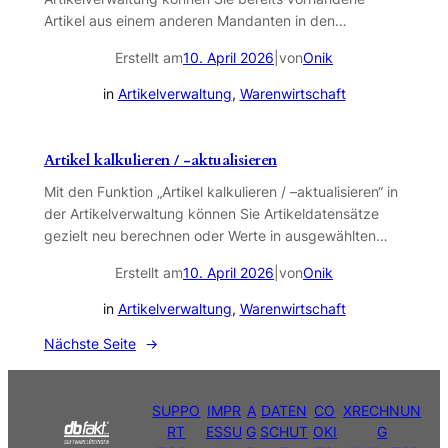
Artikel aus einem anderen Mandanten in den…
Erstellt am
|
von
Onik
10. April 2026
in
Artikelverwaltung
, 
Warenwirtschaft
Artikel kalkulieren / -aktualisieren
Mit den Funktion „Artikel kalkulieren / –aktualisieren“ in
der Artikelverwaltung können Sie Artikeldatensätze
gezielt neu berechnen oder Werte in ausgewählten…
Erstellt am
|
von
Onik
10. April 2026
in
Artikelverwaltung
, 
Warenwirtschaft
Nächste Seite
→
SUPPO
IMPR
A
DATEN
CO
XRECHNUN
RT
ESSU
G
SCHUT
OKI
G