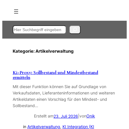
Zum
Inhalt
springen
Suchen
Kategorie:
Artikelverwaltung
Ki-Proxy: Sollbestand und Mindestbestand
ermitteln
Mit dieser Funktion können Sie auf Grundlage von
Verkaufsdaten, Lieferanteninformationen und weiteren
Artikeldaten einen Vorschlag für den Mindest- und
Sollbestand…
Erstellt am
|
von
Onik
23. Juli 2026
in
Artikelverwaltung
, 
KI Integration (KI