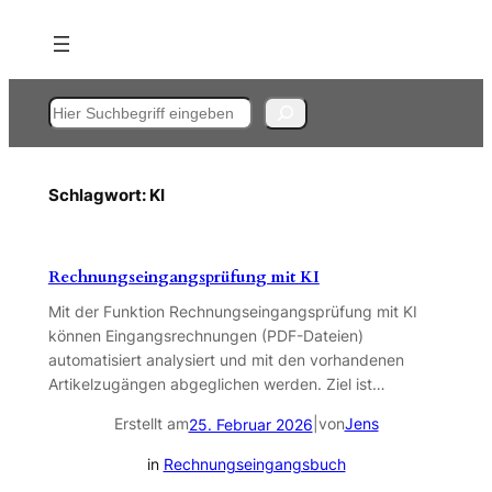
Zum
Inhalt
springen
Suchen
Schlagwort:
KI
Rechnungseingangsprüfung mit KI
Mit der Funktion Rechnungseingangsprüfung mit KI
können Eingangsrechnungen (PDF-Dateien)
automatisiert analysiert und mit den vorhandenen
Artikelzugängen abgeglichen werden. Ziel ist…
Erstellt am
|
von
Jens
25. Februar 2026
in
Rechnungseingangsbuch