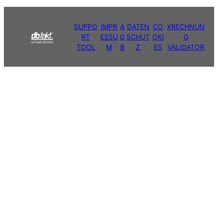
SUPPO
IMPR
A
DATEN
CO
XRECHNUN
RT
ESSU
G
SCHUT
OKI
G
TOOL
M
B
Z
ES
VALIDATOR