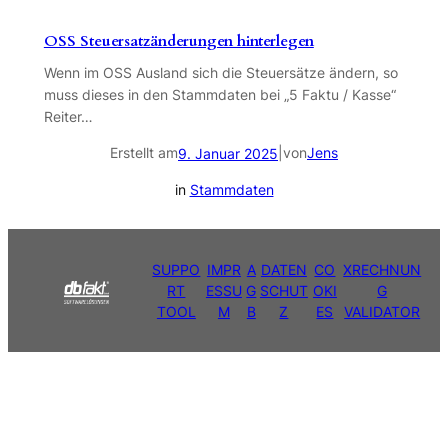
OSS Steuersatzänderungen hinterlegen
Wenn im OSS Ausland sich die Steuersätze ändern, so
muss dieses in den Stammdaten bei „5 Faktu / Kasse“
Reiter…
Erstellt am
|
von
Jens
9. Januar 2025
in
Stammdaten
SUPPO
IMPR
A
DATEN
CO
XRECHNUN
RT
ESSU
G
SCHUT
OKI
G
TOOL
M
B
Z
ES
VALIDATOR