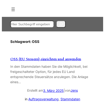
Zum
Inhalt
springen
Suchen
Schlagwort:
OSS
OSS (EU Steuern) einrichten und anwenden
In den Stammdaten haben Sie die Möglichkeit, bei
freigeschalteter Option, für jedes EU Land
entsprechende Steuersätze anzulegen. Die Anlage
eines…
Erstellt am
|
von
Jens
3. März 2025
in
Auftragsverwaltung
, 
Stammdaten