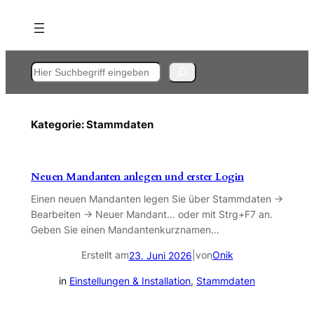
Zum
Inhalt
springen
Suchen
Kategorie:
Stammdaten
Neuen Mandanten anlegen und erster Login
Einen neuen Mandanten legen Sie über Stammdaten →
Bearbeiten → Neuer Mandant… oder mit Strg+F7 an.
Geben Sie einen Mandantenkurznamen…
Erstellt am
|
von
Onik
23. Juni 2026
in
Einstellungen & Installation
, 
Stammdaten