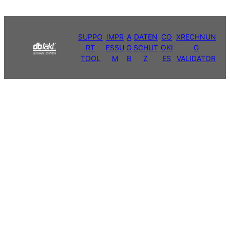
SUPPO
IMPR
A
DATEN
CO
XRECHNUN
RT
ESSU
G
SCHUT
OKI
G
TOOL
M
B
Z
ES
VALIDATOR