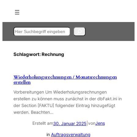
Zum
Inhalt
springen
Suchen
Schlagwort:
Rechnung
Wiederholungsrechnungen / Monatsrechnungen
erstellen
Vorbereitungen Um Wiederholungsrechnungen
erstellen zu können muss zunächst in der dbFakt.ini in
der Section [FAKTU] folgender Eintrag hinzugefügt
werden. Beachten…
Erstellt am
|
von
Jens
30. Januar 2025
in
Auftragsverwaltung