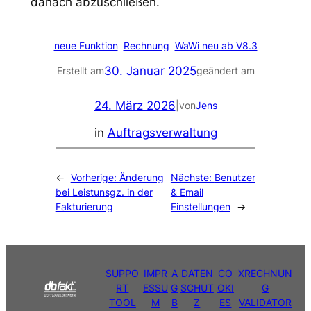
danach abzuschließen.
neue Funktion
Rechnung
WaWi neu ab V8.3
30. Januar 2025
Erstellt am
geändert am
24. März 2026
|
von
Jens
in
Auftragsverwaltung
←
Vorherige:
Änderung
Nächste:
Benutzer
bei Leistunsgz. in der
& Email
Fakturierung
Einstellungen
→
SUPPO
IMPR
A
DATEN
CO
XRECHNUN
RT
ESSU
G
SCHUT
OKI
G
TOOL
M
B
Z
ES
VALIDATOR