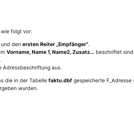
ie folgt vor:
g und den
ersten Reiter „Empfänger“
.
dem
Vorname, Name 1, Name2, Zusatz…
beschriftet sind
.
e Adressbeschriftung aus.
as die in der Tabelle
faktu.dbf
gespeicherte F_Adresse a
rgeben wurden.