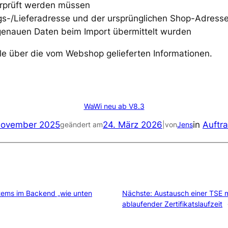
rprüft werden müssen
-/Lieferadresse und der ursprünglichen Shop-Adresse
genauen Daten beim Import übermittelt wurden
olle über die vom Webshop gelieferten Informationen.
WaWi neu ab V8.3
November 2025
24. März 2026
in
Auftr
geändert am
|
von
Jens
tems im Backend „wie unten
Nächste:
Austausch einer TSE m
ablaufender Zertifikatslaufzeit