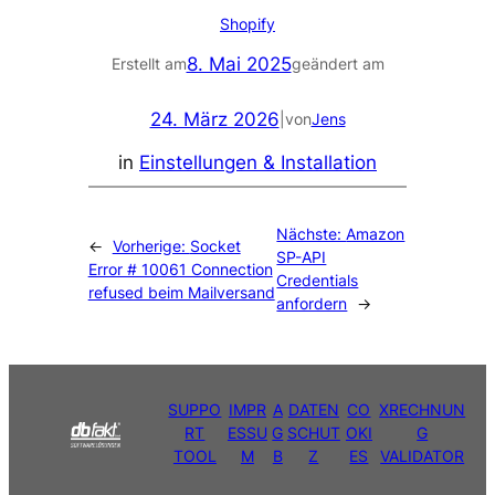
Shopify
8. Mai 2025
Erstellt am
geändert am
24. März 2026
|
von
Jens
in
Einstellungen & Installation
Nächste:
Amazon
←
Vorherige:
Socket
SP-API
Error # 10061 Connection
Credentials
refused beim Mailversand
anfordern
→
SUPPO
IMPR
A
DATEN
CO
XRECHNUN
RT
ESSU
G
SCHUT
OKI
G
TOOL
M
B
Z
ES
VALIDATOR