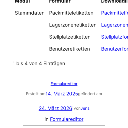
Modul
Formular
Downloadl
Stammdaten
Packmitteletiketten
Packmittelf
Lagerzonenetiketten
Lagerzonen
Stellplatzetiketten
Stellplatzfo
Benutzeretiketten
Benutzerfo
1 bis 4 von 4 Einträgen
Formulareditor
14. März 2025
Erstellt am
geändert am
24. März 2026
|
von
Jens
in
Formulareditor