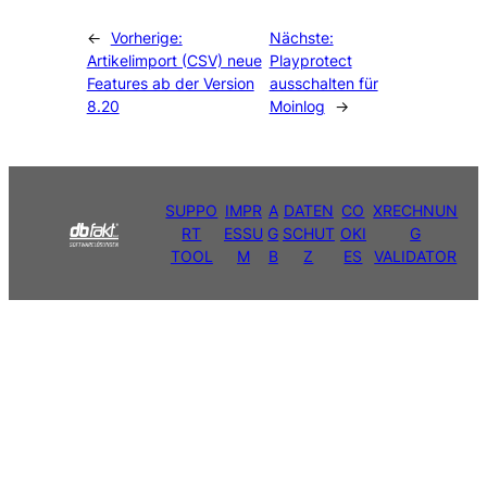
←
Vorherige:
Nächste:
Artikelimport (CSV) neue
Playprotect
Features ab der Version
ausschalten für
8.20
Moinlog
→
SUPPO
IMPR
A
DATEN
CO
XRECHNUN
RT
ESSU
G
SCHUT
OKI
G
TOOL
M
B
Z
ES
VALIDATOR