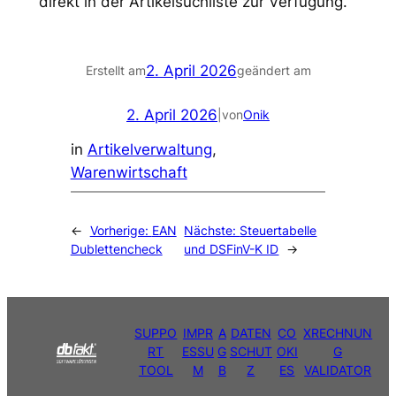
direkt in der Artikelsuchliste zur Verfügung.
2. April 2026
Erstellt am
geändert am
2. April 2026
|
von
Onik
in
Artikelverwaltung
, 
Warenwirtschaft
←
Vorherige:
EAN
Nächste:
Steuertabelle
Dublettencheck
und DSFinV-K ID
→
SUPPO
IMPR
A
DATEN
CO
XRECHNUN
RT
ESSU
G
SCHUT
OKI
G
TOOL
M
B
Z
ES
VALIDATOR