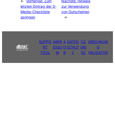
←
Vorherige:
Zum
Nächste:
Hinweis
letzten Eintrag der S-
zur Verwendung
Media-Checkliste
von Gutscheinen
springen
→
SUPPO
IMPR
A
DATEN
CO
XRECHNUN
RT
ESSU
G
SCHUT
OKI
G
TOOL
M
B
Z
ES
VALIDATOR