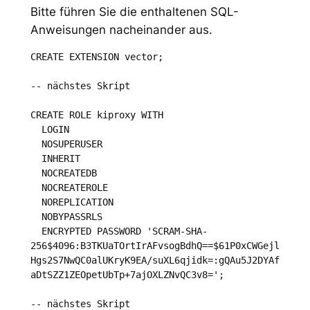
Bitte führen Sie die enthaltenen SQL-
Anweisungen nacheinander aus.
CREATE EXTENSION vector;

-- nächstes Skript

CREATE ROLE kiproxy WITH

  LOGIN

  NOSUPERUSER

  INHERIT

  NOCREATEDB

  NOCREATEROLE

  NOREPLICATION

  NOBYPASSRLS

  ENCRYPTED PASSWORD 'SCRAM-SHA-
256$4096:B3TKUaTOrtIrAFvsogBdhQ==$61P0xCWGejl
Hgs2S7NwQC0alUKryK9EA/suXL6qjidk=:gQAu5J2DYAf
aDtSZZ1ZEOpetUbTp+7ajOXLZNvQC3v8=';

-- nächstes Skript
