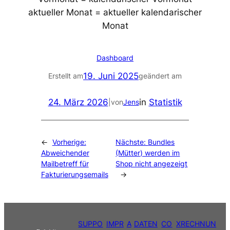
aktueller Monat = aktueller kalendarischer
Monat
Dashboard
19. Juni 2025
Erstellt am
geändert am
24. März 2026
in
Statistik
|
von
Jens
←
Vorherige:
Nächste:
Bundles
Abweichender
(Mütter) werden im
Mailbetreff für
Shop nicht angezeigt
Fakturierungsemails
→
SUPPO
IMPR
A
DATEN
CO
XRECHNUN