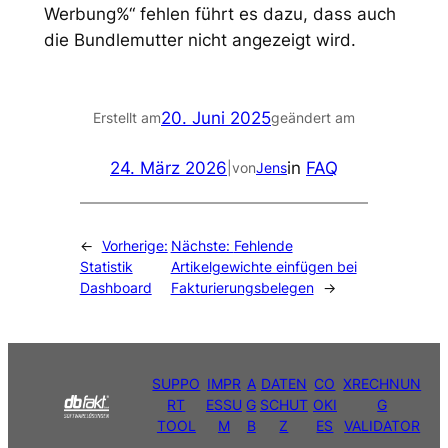
Werbung%“ fehlen führt es dazu, dass auch
die Bundlemutter nicht angezeigt wird.
20. Juni 2025
Erstellt am
geändert am
24. März 2026
in
FAQ
|
von
Jens
←
Vorherige:
Nächste:
Fehlende
Statistik
Artikelgewichte einfügen bei
Dashboard
Fakturierungsbelegen
→
SUPPO
IMPR
A
DATEN
CO
XRECHNUN
RT
ESSU
G
SCHUT
OKI
G
TOOL
M
B
Z
ES
VALIDATOR