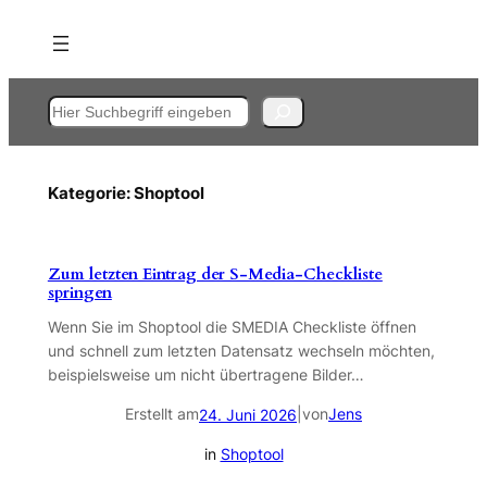
Zum
Inhalt
springen
Suchen
Kategorie:
Shoptool
Zum letzten Eintrag der S-Media-Checkliste
springen
Wenn Sie im Shoptool die SMEDIA Checkliste öffnen
und schnell zum letzten Datensatz wechseln möchten,
beispielsweise um nicht übertragene Bilder…
Erstellt am
|
von
Jens
24. Juni 2026
in
Shoptool