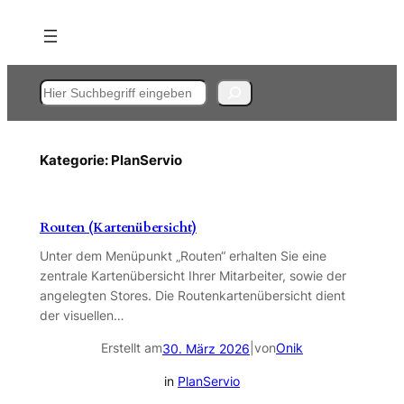
Zum
Inhalt
springen
Suchen
Kategorie:
PlanServio
Routen (Kartenübersicht)
Unter dem Menüpunkt „Routen“ erhalten Sie eine
zentrale Kartenübersicht Ihrer Mitarbeiter, sowie der
angelegten Stores. Die Routenkartenübersicht dient
der visuellen…
Erstellt am
|
von
Onik
30. März 2026
in
PlanServio